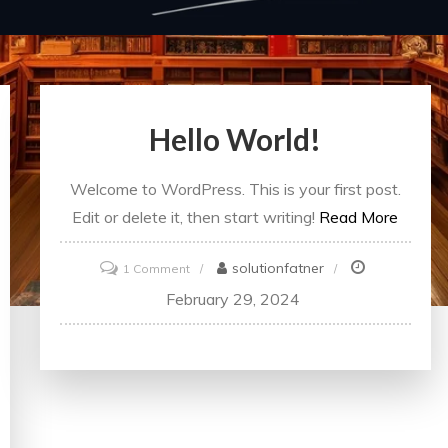
Hello World!
Welcome to WordPress. This is your first post.
Edit or delete it, then start writing!
Read More
on
solutionfatner
1 Comment
Hello
February 29, 2024
world!