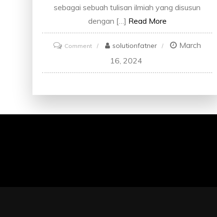
sebagai sebuah tulisan ilmiah yang disusun
dengan […]
Read More
March
on
solutionfatner
Comment
Apa
16, 2024
Itu
Jurnal:
Pengertian,
Jenis
dan
Fungsi
Jurnal