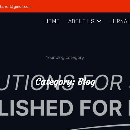
lisher@gmail.com
HOME
ABOUT US
JURNAL
Your blog category
Category:
Blog